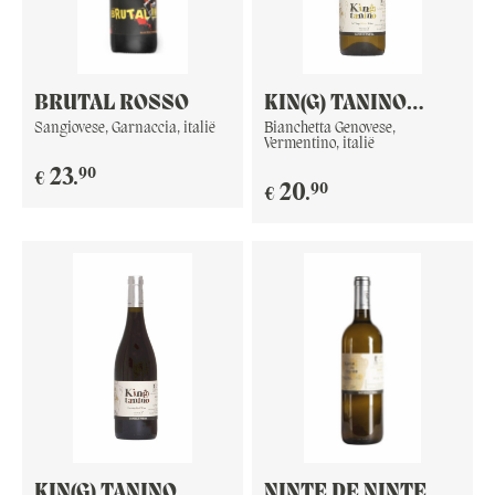
BRUTAL ROSSO
KIN(G) TANINO
BIANCO
Sangiovese, Garnaccia, italië
Bianchetta Genovese,
Vermentino, italië
90
23
.
€
90
20
.
€
KIN(G) TANINO
NINTE DE NINTE