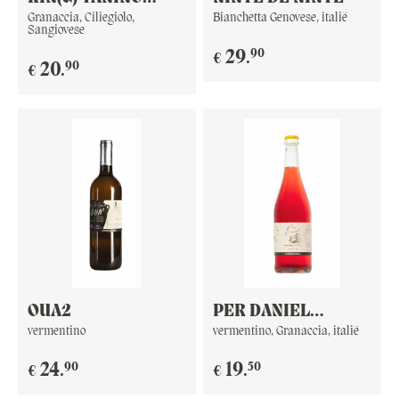
ROSSO
Granaccia, Ciliegiolo,
Bianchetta Genovese, italië
Sangiovese
90
29
.
€
90
20
.
€
OUA2
PER DANIEL
F**KING BUBBLES
vermentino
vermentino, Granaccia, italië
90
50
24
.
19
.
€
€