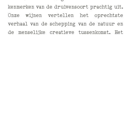
kenmerken van de druivensoort prachtig uit.
Onze wijnen vertellen het oprechtste
verhaal van de schepping van de natuur en
de menselijke creatieve tussenkomst. Het
resultaat van zo’n harmonieuze relatie is de
wijn die alle receptoren die smaak en geur
dienen, betovert, zelfs het meest gevoelige
en verfijnde gehemelte.