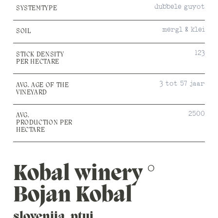
dubbele guyot
SYSTEMTYPE
mergl & klei
SOIL
123
STICK DENSITY
PER HECTARE
3 tot 57 jaar
AVG. AGE OF THE
VINEYARD
2500
AVG.
PRODUCTION PER
HECTARE
Kobal winery °
Bojan Kobal
slovenija, ptuj