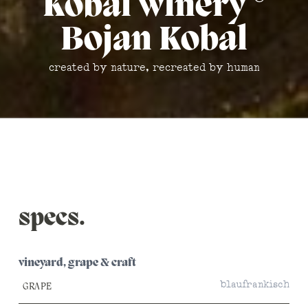
Kobal winery °
Bojan Kobal
created by nature, recreated by human
specs.
vineyard, grape & craft
blaufrankisch
GRAPE