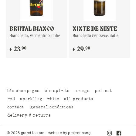
BRUTAL BIANCO
NINTE DE NINTE
Bianchetta, Vermentino, italië
Bianchetta Genovese, italië
90
90
23
.
29
.
€
€
bio champagne
bio spirits
orange
pet-nat
red
sparkling
white
all products
contact
general conditions
delivery & returns
© 2026 grand foulard - website by
project bang