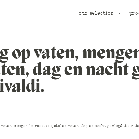
our selection
pro
g op vaten, mengen
aten, dag en nacht
valdi.
vaten, mengen in roestvrijstalen vaten, dag en nacht gewiegd door de