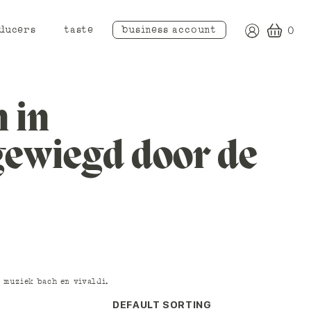
ducers
taste
business account
0
 in
 gewiegd door de
 muziek bach en vivaldi.