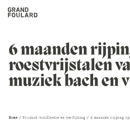
6 maanden rijpin
roestvrijstalen v
muziek bach en vi
Home
/ Product vinificatie en verfijning / 6 maanden rijping op 