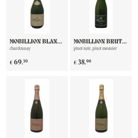
MOBILLION BLANC
MOBILLION BRUT
DE BLANC PREMIER
PREMIER CRU
chardonnay
pinot noir, pinot meunier
CRU
50
90
69
.
38
.
€
€